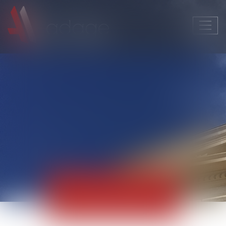
Ouvri
le
men
Actualités