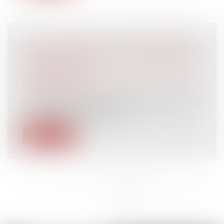
QPC : L’ARTICLE L 131-9 DU CODE DE LA
SÉCURITÉ SOCIALE EST-IL CONFORME À LA
CONSTITUTION ?
Droit du travail - Employeurs
/
Droit de la
protection sociale
Le Conseil constitutionnel juge l'article L. 131-9
du code de la sécurité soc...
Lire la suite
<<
<
...
280
281
282
283
284
285
286
...
>
>>