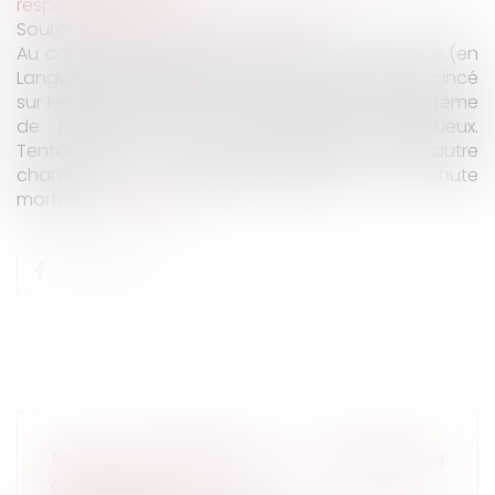
responsabilité
Source :
interetsprives.grouperf.com
Au cours d’un séjour dans un hôtel Vista Palace (en
Languedoc-Roussillon), un client se retrouve coincé
sur le balcon de sa chambre, en raison d’un système
de fermeture de la porte-fenêtre défectueux.
Tentant alors d’accéder au balcon d’une autre
chambre, il fait malheureusement une chute
mortelle...
Lire la suite
MIEUX COMPRENDRE LA CONVENTION
COLLECTIVE