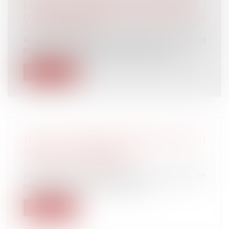
ET CHOIX DU BARÈME LE PLUS ADAPTÉ
Droit des obligations et des suretés
/
Droit de
la responsabilité
Au cours d’un séjour dans un hôtel Vista
Palace (en Languedoc-Roussillon), un...
Lire la suite
TRAJET DOMICILE/LIEUX D'EXÉCUTION DU
TRAVAIL ET CONTREPARTIE
Droit du travail - Salariés
Dans le cadre de leurs fonctions, certains de
mes salariés sont amenés à se r...
Lire la suite