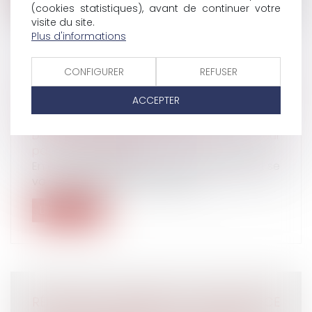
(cookies statistiques), avant de continuer votre
visite du site.
Plus d'informations
CONFIGURER
REFUSER
SÉPARATION D'UN COUPLE DE MÊME
ACCEPTER
SEXE, QUELLE PLACE POUR CELUI QUI N'EST
PAS LE PARENT DE L'ENFANT ?
Droit de la famille, des personnes et de leur
patrimoine
/
Filiation
En cas de séparation, le beau-parent peut se
voir refuser le droit de mainten...
Lire la suite
RÉPARATION INTÉGRALE D'UN PRÉJUDICE