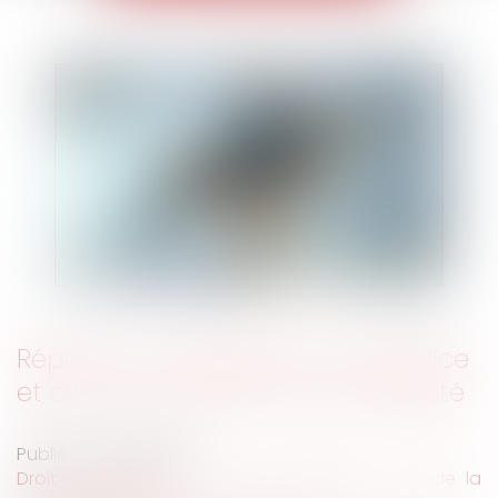
Réparation intégrale d'un préjudice
et choix du barème le plus adapté
Publié le :
29/10/2019
Droit des obligations et des suretés
/
Droit de la