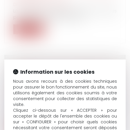
Droit du travail - Salariés
La convention collective englobe les règles
particulières du droit du travail...
Lire la suite
L'INDEMNITÉ D'ÉVICTION CALCULÉE SOUS
Information sur les cookies
DÉDUCTION DES REVENUS DE
Nous avons recours à des cookies techniques
REMPLACEMENT EST SOUMISE À
pour assurer le bon fonctionnement du site, nous
COTISATIONS
utilisons également des cookies soumis à votre
Droit du travail - Employeurs
/
Droit de la
consentement pour collecter des statistiques de
protection sociale
visite.
Le salarié licencié en violation de la
Cliquez ci-dessous sur « ACCEPTER » pour
protection spéciale des victimes d’acc...
accepter le dépôt de l'ensemble des cookies ou
sur « CONFIGURER » pour choisir quels cookies
Lire la suite
nécessitant votre consentement seront déposés