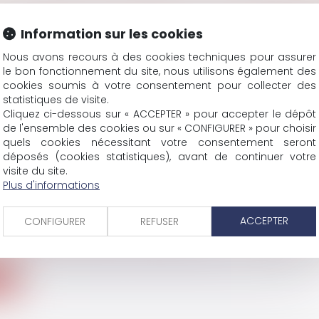
EN CHARGE OBLIGATOIRE DES ABONNEME
TS EN COMMUN : L’URSSAF CONFIRME LES DIS
Information sur les cookies
4
Nous avons recours à des cookies techniques pour assurer
vail - Employeurs
/
Droit de la protection sociale
le bon fonctionnement du site, nous utilisons également des
a publication confirmant les dispositions en vigueur en 2024,
cookies soumis à votre consentement pour collecter des
statistiques de visite.
te
Cliquez ci-dessous sur « ACCEPTER » pour accepter le dépôt
de l'ensemble des cookies ou sur « CONFIGURER » pour choisir
quels cookies nécessitant votre consentement seront
déposés (cookies statistiques), avant de continuer votre
visite du site.
Plus d'informations
ABILITÉ DES DEMANDES DISTINCTES DE CELLE
DÉSACCORDS DES PARTIES
ACCEPTER
CONFIGURER
REFUSER
famille, des personnes et de leur patrimoine
/
Patrimoine e
74 du Code de procédure civile prévoit que : « Toutes les de
te