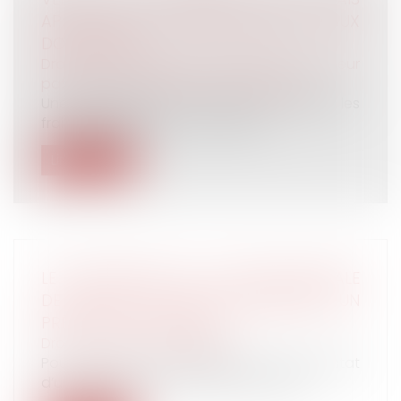
APPLICABLES AUX SUCCESSIONS ET AUX
DONATIONS ?
Droit de la famille, des personnes et de leur
patrimoine
/
Patrimoine et succession
Une proposition de loi, visant à alléger les
frais applicables aux succession...
Lire la suite
LE DÉPASSEMENT DE LA DURÉE MAXIMALE
DE TRAVAIL CAUSE NÉCESSAIREMENT UN
PRÉJUDICE AU SALARIÉ
Droit du travail - Employeurs
Pour la Cour de cassation, le seul constat
d’un dépassement de la durée maxim...