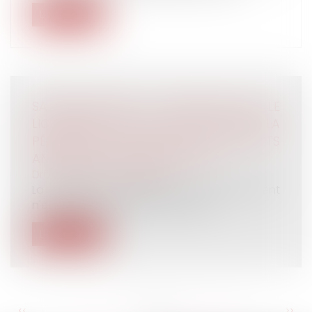
Lire la suite
SALARIÉ PROTÉGÉ : PRÉCISIONS SUR LE
LICENCIEMENT POUR FAUTE APRÈS LA
PÉRIODE DE PROTECTION SUR DES FAITS
ANTÉRIEURS À SON EXPIRATION
Droit du travail - Salariés
La demande d'autorisation de licenciement
n'est pas nécessaire si d'une part,...
Lire la suite
<<
<
...
175
176
177
178
179
180
181
...
>
>>