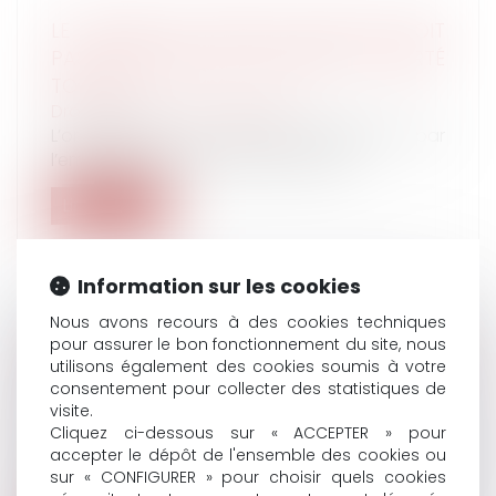
LE SALARIÉ AU FORFAIT JOURS NE DOIT
PAS CONFONDRE AUTONOMIE ET LIBERTÉ
TOTALE
Droit du travail - Employeurs
L’organisation du travail déterminée par
l’employeur, titulaire du pouvoir de...
Lire la suite
Information sur les cookies
Nous avons recours à des cookies techniques
pour assurer le bon fonctionnement du site, nous
L’ACCORD COLLECTIF, LE CONTRAT DE
utilisons également des cookies soumis à votre
TRAVAIL PARTICULIER ET LES DROITS DU
consentement pour collecter des statistiques de
SALARIÉ
visite.
Droit du travail - Salariés
Cliquez ci-dessous sur « ACCEPTER » pour
accepter le dépôt de l'ensemble des cookies ou
Un accord collectif ne peut modifier, sans
sur « CONFIGURER » pour choisir quels cookies
l’accord des salariés concernés, l...