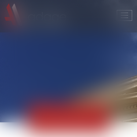
Ouvri
le
men
Actualités