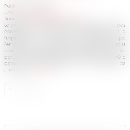
Publié le :
07/03/2022
Droit du travail - Salariés
Source :
www.editions-legislatives.fr
La demande d'autorisation de licenciement n'est pas
nécessaire si d'une part, c'est postérieurement à
l'expiration de la période de protection que
l'employeur a eu une exacte connaissance des faits
reprochés au salarié durant cette période et, d'autre
part, si le comportement fautif reproché au salarié a
persisté après l'expiration de la période de
protection.
Lire la suite