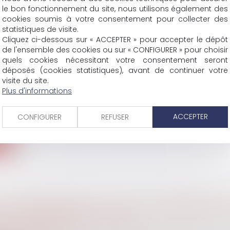
le bon fonctionnement du site, nous utilisons également des
te
cookies soumis à votre consentement pour collecter des
statistiques de visite.
Cliquez ci-dessous sur « ACCEPTER » pour accepter le dépôt
de l'ensemble des cookies ou sur « CONFIGURER » pour choisir
quels cookies nécessitant votre consentement seront
déposés (cookies statistiques), avant de continuer votre
visite du site.
 DU SALARIÉ EST INDISPENSABLE DANS LE CA
Plus d'informations
DATION DISCIPLINAIRE
ail - Salariés
ACCEPTER
CONFIGURER
REFUSER
ation disciplinaire est une sanction qui modifie le contrat de
te
IS PROFESSIONNELS SONT À REMBOURSER
E DE RÉCLAMATION DU SALARIÉ