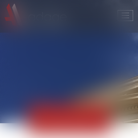
Ouvri
le
men
Actualités