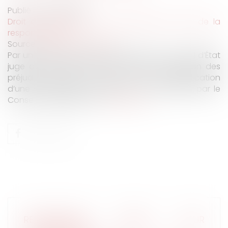
Publié le :
14/01/2020
Droit des obligations et des suretés
/
Droit de la
responsabilité
Source :
www.conseil-etat.fr
Par une décision rendue aujourd’hui, le Conseil d’État
juge qu’une personne peut obtenir réparation des
préjudices qu’elle a subis du fait de l’application
d’une loi déclarée contraire à la Constitution par le
Conseil constitutionnel...
Lire la suite
REDRESSEMENT URSSAF POUR