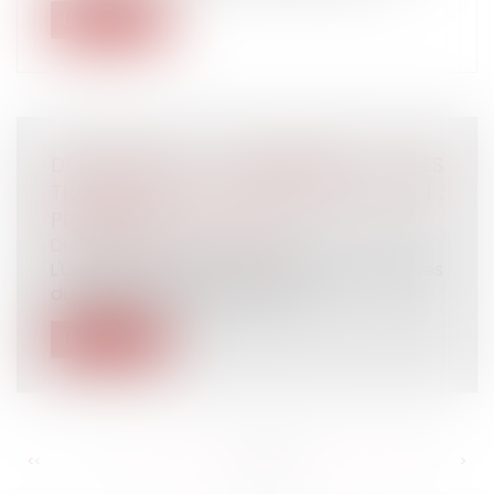
Lire la suite
DÉCLARATION OBLIGATOIRE DES
TRAVAILLEURS HANDICAPÉS VIA LA DSN :
PRÉCISIONS
Droit du travail - Employeurs
L'Urssaf revient sur les modalités déclaratives
du statut de travailleur hand...
Lire la suite
<<
<
...
272
273
274
275
276
277
278
...
>