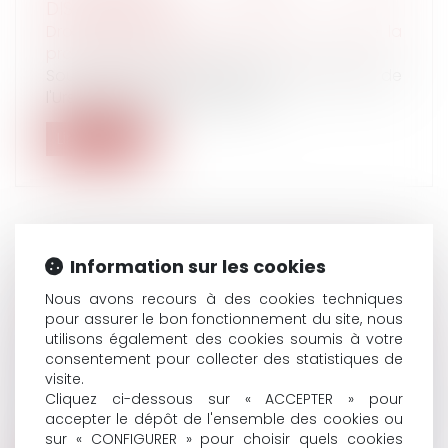
DISCRIMINATION
Droit du travail - Employeurs
/
Droit de la
protection sociale
Sous peine d'un redressement de la part de
l'Urssaf sur telle ou telle activi...
Lire la suite
Information sur les cookies
SOUS CONDITIONS, LE CONSEIL D’ÉTAT
RECONNAÎT LA POSSIBILITÉ D’ENGAGER LA
Nous avons recours à des cookies techniques
RESPONSABILITÉ DE L’ÉTAT DU FAIT DE
pour assurer le bon fonctionnement du site, nous
utilisons également des cookies soumis à votre
LOIS INCONSTITUTIONNELLES
consentement pour collecter des statistiques de
Droit des obligations et des suretés
/
Droit de
visite.
la responsabilité
Cliquez ci-dessous sur « ACCEPTER » pour
Par une décision rendue aujourd’hui, le
accepter le dépôt de l'ensemble des cookies ou
Conseil d’État juge qu’une personne p...
sur « CONFIGURER » pour choisir quels cookies