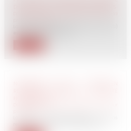
DE SÉCURITÉ SOCIALE DES INDÉPENDANTS
Droit du travail - Employeurs
/
Droit de la
protection sociale
La sécurité sociale des indépendants (ex-RSI)
est sur les rails. Il est possi...
Lire la suite
NON-RENVOI DE QPC : ACTION EN
RECHERCHE JUDICIAIRE DE PATERNITÉ
HORS MARIAGE
Droit de la famille, des personnes et de leur
patrimoine
La Cour de cassation décide de ne pas
renvoyer au Conseil constitutionnel une...