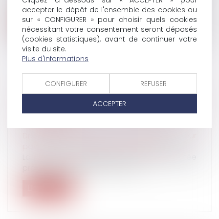
travail, le transfert d’une...
accepter le dépôt de l'ensemble des cookies ou
sur « CONFIGURER » pour choisir quels cookies
Lire la suite
nécessitant votre consentement seront déposés
(cookies statistiques), avant de continuer votre
visite du site.
Plus d'informations
CONFIGURER
REFUSER
LEGS : LA DEMANDE DE DÉLIVRANCE DU
LEGS, CONDITION INDISPENSABLE DE
ACCEPTER
RECONNAISSANCE DU DROIT DU
LÉGATAIRE
Droit de la famille, des personnes et de leur
patrimoine
/
Patrimoine et succession
La personne qui obtient un legs est réputée
propriétaire dès le jour de l’ouv...
Lire la suite