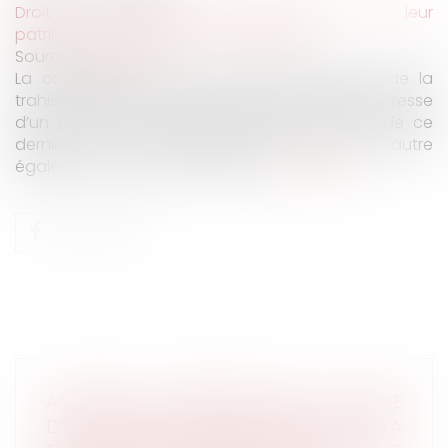
Droit de la famille, des personnes et de leur
patrimoine
/
Patrimoine et succession
Source :
www.efl.fr
La consignation, dans un ultime testament, de la
trahison de son frère justifie la révocation expresse
d’un précédent testament établi en faveur de ce
dernier et vaut révocation tacite d’un autre
également au profit de ce frère...
Lire la suite
AUDITION DU MINEUR DANS LE CADRE
D’UNE DEMANDE DE MODIFICATION DE LA