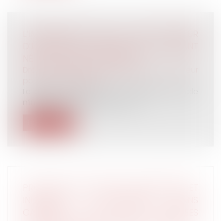
L’IMPOSSIBILITÉ POUR LE TIERS DONNEUR
D’ÉTABLIR UNE FILIATION AVEC L’ENFANT
NÉ DU DON EST CONFORME
Droit de la famille, des personnes et de leur
patrimoine
/
Filiation
Le droit de mener une vie familiale normale
n’implique pas le droit, pour le...
Lire la suite
PROTECTION CONTRE LE LICENCIEMENT ET
INDEMNITÉS JOURNALIÈRES SANS
CARENCE POUR LES SALARIÉES