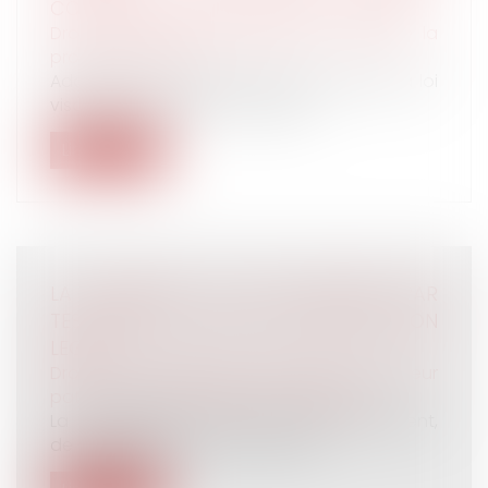
CONFRONTÉES À UNE FAUSSE COUCHE
Droit du travail - Employeurs
/
Droit de la
protection sociale
Adoptée par le Sénat le 29 juin dernier, la loi
visant à favoriser l'accompag...
Lire la suite
LA TRAHISON DE CAÏN, RÉVÉLÉE PAR
TESTAMENT, LUI VAUT LA PERTE DE SON
LEGS
Droit de la famille, des personnes et de leur
patrimoine
/
Patrimoine et succession
La consignation, dans un ultime testament,
de la trahison de son frère justif...