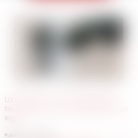
La trahison de Caïn, révélée par
testament, lui vaut la perte de son
legs
Publié le :
13/07/2023