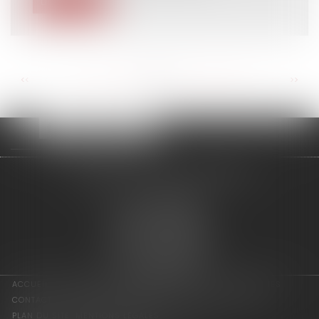
Lire la suite
<<
<
...
117
118
119
120
121
122
123
...
>
>>
adage avocats associés
2 rue de l'Eglise
94300 VINCENNES
Tél : 01 75 64 07 44
Fax : 01 43 65 36 89
Nous localiser
ACCUEIL
LES ASSOCIÉS
COMPÉTENCES
ACTUS
HONORAIRES
CONTACT
CONSULTATION EN LIGNE
PAIEMENT EN LIGNE
PLAN DU SITE
MENTIONS LÉGALES