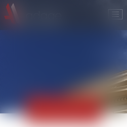
Ouvri
le
men
Actualités