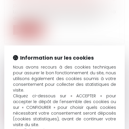
patrimoine
/
Patrimoine et succession
La cour d’appel a privé de base légale sa
décision de ne pas admettre certain...
Lire la suite
Information sur les cookies
Nous avons recours à des cookies techniques
TRANSFORMATION DU RSI À PARTIR DU
pour assurer le bon fonctionnement du site, nous
1ER JANVIER 2019
utilisons également des cookies soumis à votre
Droit du travail - Employeurs
/
Droit de la
consentement pour collecter des statistiques de
protection sociale
visite.
Depuis le 1er janvier 2018, les travailleurs
Cliquez ci-dessous sur « ACCEPTER » pour
indépendants relèvent, pour leur...
accepter le dépôt de l'ensemble des cookies ou
sur « CONFIGURER » pour choisir quels cookies
Lire la suite
nécessitant votre consentement seront déposés
(cookies statistiques), avant de continuer votre
visite du site.