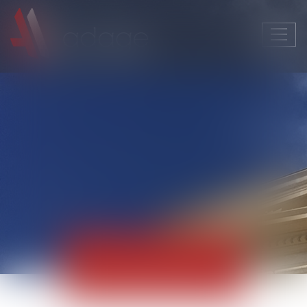
Ouvri
le
men
Actualités