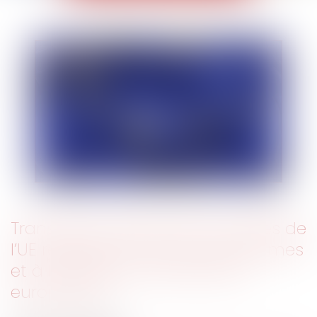
Transposer pleinement les règles de
l’UE relatives aux droits des victimes
et à la décision de protection
européenne