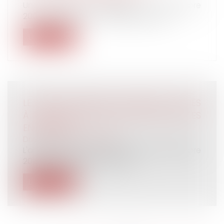
Une salariée est engagée le 6 novembre
2000, en qualité de conseiller départe...
Lire la suite
LE FORFAIT MOBILITÉS DURABLES PEUT DÈS
À PRÉSENT ÊTRE MIS EN PLACE PAR LES
ENTREPRISES
Droit du travail - Salariés
L'article 82 de la loi 2019-1428 du 24 décembre
2019 d'orientation des mobili...
Lire la suite