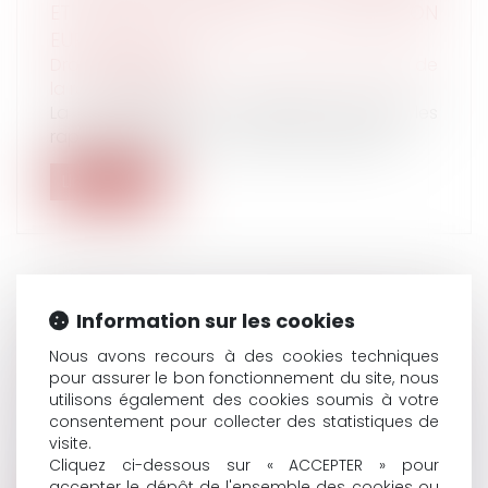
ET À LA DÉCISION DE PROTECTION
EUROPÉENNE
Droit des obligations et des suretés
/
Droit de
la responsabilité
La Commission a récemment publié les
rapports de mise en œuvre de la directiv...
Lire la suite
Information sur les cookies
OBLIGATION DE SÉCURITÉ ET
RESPONSABILITÉ DES EMPLOYEURS AVEC
Nous avons recours à des cookies techniques
LE COVID-19
pour assurer le bon fonctionnement du site, nous
utilisons également des cookies soumis à votre
Droit du travail - Salariés
/
Responsabilité
consentement pour collecter des statistiques de
accident du travail
visite.
Les employeurs craignent de voir leur
Cliquez ci-dessous sur « ACCEPTER » pour
responsabilité engagée en cas de contam...
accepter le dépôt de l'ensemble des cookies ou