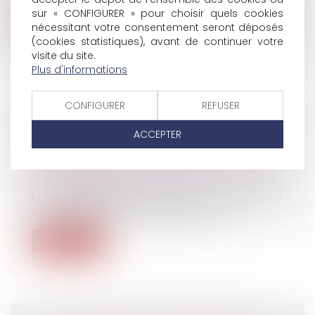
sur « CONFIGURER » pour choisir quels cookies
Lire la suite
nécessitant votre consentement seront déposés
(cookies statistiques), avant de continuer votre
visite du site.
Plus d'informations
CONFIGURER
REFUSER
L'INDEMNITÉ D'ACTIVITÉ PARTIELLE EST-
ELLE TOUJOURS SOUMISE À CSG ET CRDS
ACCEPTER
?
Droit du travail - Employeurs
/
Droit de la
protection sociale
La réglementation adoptée pour faire face
au coronavirus (Covid-19) dans le c...
Lire la suite