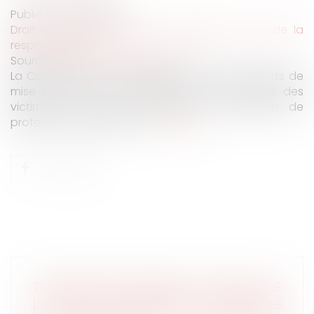
Publié le :
02/06/2020
Droit des obligations et des suretés
/
Droit de la
responsabilité
Source :
www.lemondedudroit.fr
La Commission a récemment publié les rapports de
mise en œuvre de la directive sur les droits des
victimes et de la directive sur la décision de
protection européenne...
Lire la suite
TRANSPOSER PLEINEMENT LES RÈGLES DE
L’UE RELATIVES AUX DROITS DES VICTIMES