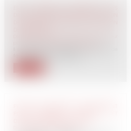
EST-IL POSSIBLE DE RENONCER À SES
DROITS SUCCESSORAUX EN FAVEUR D’UN
DE SES FRÈRES OU SŒURS EN SITUATION
DE HANDICAP ?
Droit de la famille, des personnes et de leur
patrimoine
/
Patrimoine et succession
Il est possible, sous certaines conditions, de
favoriser dans un héritage une...
Lire la suite
PRÉCISION EN MATIÈRE DE LICENCIEMENT
POUR ABSENCES RÉPÉTÉES ET
DÉSORGANISATION ENTREPRISE
Droit du travail - Employeurs