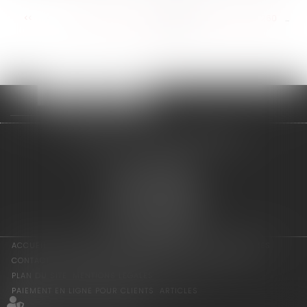
<<
<
...
254
255
256
257
258
259
260
...
>
>>
adage avocats associés
2 rue de l'Eglise
94300 VINCENNES
Tél : 01 75 64 07 44
Fax : 01 43 65 36 89
Nous localiser
ACCUEIL
LES ASSOCIÉS
COMPÉTENCES
ACTUS
HONORAIRES
CONTACT
CONSULTATION EN LIGNE
PAIEMENT EN LIGNE
PLAN DU SITE
MENTIONS LÉGALES
PAIEMENT EN LIGNE POUR CLIENTS
ARTICLES