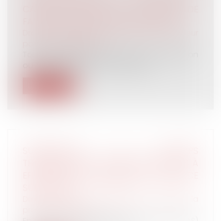
CASSATION RAPPELLE L'IMPORTANCE DE
FAIRE SUPPLÉER L'INTÉRÊT DE L'ENFANT
Droit de la famille, des personnes et de leur
patrimoine
/
Filiation
Toute convention portant sur la procréation
ou la gestation pour le compte d’...
Lire la suite
SUBROGATION ET MI-TEMPS
THÉRAPEUTIQUE : L’EMPLOYEUR N’A PAS À
EFFECTUER LE PRÉLÈVEMENT À LA SOURCE
SUR LES IJSS
Droit du travail - Employeurs
/
Droit de la
protection sociale
En principe, le prélèvement à la source (PAS)