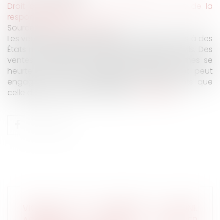
Droit des obligations et des suretés
/
Droit de la
responsabilité
Source :
www.franceculture.fr
Les ventes de matériel militaire profitent parfois à des
États responsables d’exactions contre des civils. Des
ventes autorisées, mais l'usage final des armes se
heurte au droit humanitaire international et peut
engager tant la responsabilité des fabricants que
celle du gouvernement français...
Lire la suite
VICTIME D’UN ACCIDENT OU D’UNE