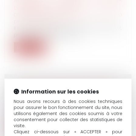
AGRESSION : POURQUOI INFORMER
L’ASSURANCE MALADIE ?
Droit du travail - Employeurs
/
Droit de la
protection sociale
Il peut arriver d’être blessé lors d’un accident,
provoqué volontairement ou...
Lire la suite
LA PROTECTION DU SALARIÉ PROTÉGÉ EN
Information sur les cookies
CONTRAT DE MISSION TEMPORAIRE
Nous avons recours à des cookies techniques
Droit du travail - Employeurs
pour assurer le bon fonctionnement du site, nous
Le travailleur temporaire, conseiller du salarié,
utilisons également des cookies soumis à votre
est protégé en cas d’interr...
consentement pour collecter des statistiques de
visite.
Lire la suite
Cliquez ci-dessous sur « ACCEPTER » pour