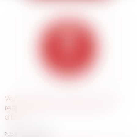
Vente d’armes et droits humains :
responsabilité d’entreprises ou
d’État ?
Publié le :
08/10/2019