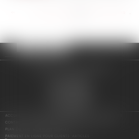
<<
<
...
283
284
285
286
287
288
289
...
>
>>
adage avocats associés
2 rue de l'Eglise
94300 VINCENNES
Tél : 01 75 64 07 44
Fax : 01 43 65 36 89
Nous localiser
ACCUEIL
LES ASSOCIÉS
COMPÉTENCES
ACTUS
HONORAIRES
CONTACT
CONSULTATION EN LIGNE
PAIEMENT EN LIGNE
PLAN DU SITE
MENTIONS LÉGALES
PAIEMENT EN LIGNE POUR CLIENTS
ARTICLES