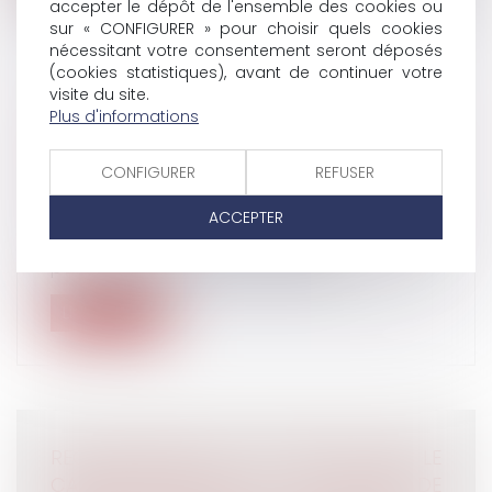
accepter le dépôt de l'ensemble des cookies ou
sur « CONFIGURER » pour choisir quels cookies
nécessitant votre consentement seront déposés
(cookies statistiques), avant de continuer votre
visite du site.
VENTE D’ARMES ET DROITS HUMAINS :
Plus d'informations
RESPONSABILITÉ D’ENTREPRISES OU
D’ÉTAT ?
CONFIGURER
REFUSER
Droit des obligations et des suretés
/
Droit de
ACCEPTER
la responsabilité
Les ventes de matériel militaire profitent
parfois à des États responsables d...
Lire la suite
RECONNAISSANCE DE PATERNITÉ DANS LE
CADRE D'UNE GPA : LA COUR DE