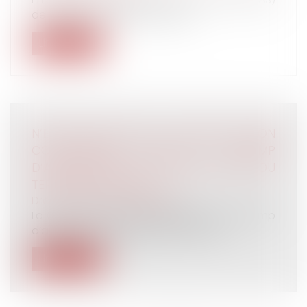
de l’impôt sur le revenu s’appl...
Lire la suite
N’EST PAS ILLICITE LA CLAUSE DE NON
CONCURRENCE DONT LE CHAMP
D’APPLICATION EST ÉTENDU HORS DU
TERRITOIRE NATIONAL
Droit du travail - Employeurs
La Cour de cassation rappelle que le champ
d’application géographique étendu...
Lire la suite