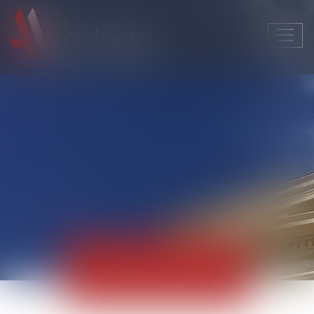
Ouvri
le
men
Actualités