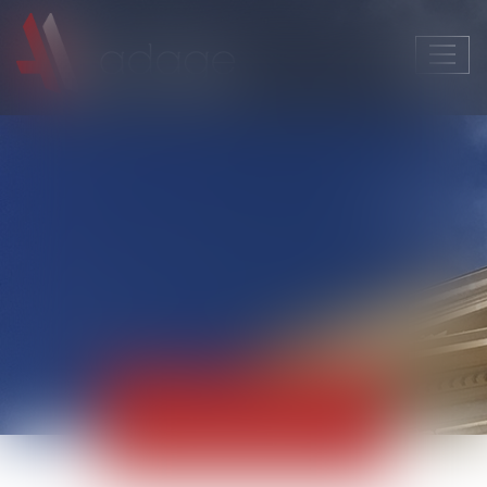
Ouvri
le
men
Actualités