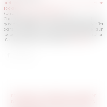
Droit du travail - Employeurs
/
Droit de la protection
sociale
Source :
www.chefdentreprise.com
Chef d'entreprise, en cas de redressement Urssaf,
gardez à l'esprit qu'il est opportun de faire vérifier
dans le détail, et au plus vite, l'opportunité d'un
recours. En effet, les motifs possibles d'annulation
d'un redressement sont nombreux...
Lire la suite
PROCÉDURE DE MÉDIATION EN MATIÈRE
DE SÉCURITÉ SOCIALE DES INDÉPENDANTS