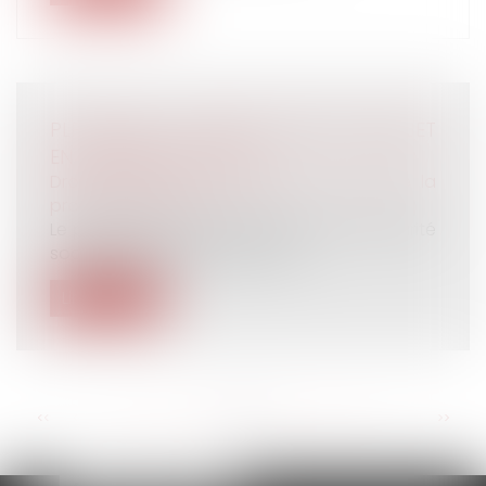
PLFSS 2020 : LE SÉNAT REJETTE LE PROJET
EN PREMIÈRE LECTURE
Droit du travail - Employeurs
/
Droit de la
protection sociale
Le projet de loi de financement de la sécurité
sociale (PLFSS) pour 2020 a ét...
Lire la suite
<<
<
...
36
37
38
39
40
41
42
...
>
>>