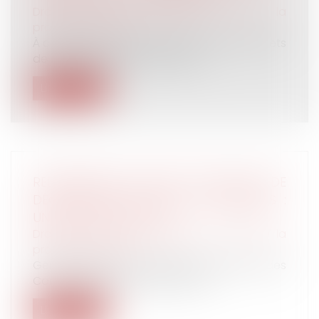
Droit du travail - Employeurs
/
Droit de la
protection sociale
À compter du 1er janvier 2020, plusieurs volets
de la procédure de contrôle U...
Lire la suite
REDRESSEMENT URSAAF POUR DÉFAUT DE
DÉCLARATION DE REPAS CONSOMMÉS :
UNE RÈGLE OBSOLÈTE ?
Droit du travail - Employeurs
/
Droit de la
protection sociale
Gérald Darmanin, le ministre de l’Action et des
Comptes publics, a dénoncé su...
Lire la suite