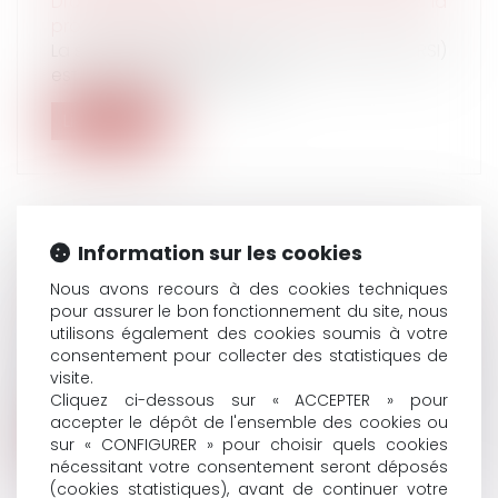
Droit du travail - Employeurs
/
Droit de la
protection sociale
La sécurité sociale des indépendants (ex-RSI)
est sur les rails. Il est possi...
Lire la suite
Information sur les cookies
LE PLAFOND DE LA SÉCURITÉ SOCIALE EST
Nous avons recours à des cookies techniques
PORTÉ À 3 428 € PAR MOIS EN 2020
pour assurer le bon fonctionnement du site, nous
Droit du travail - Employeurs
/
Droit de la
utilisons également des cookies soumis à votre
protection sociale
consentement pour collecter des statistiques de
Pour 2020, les valeurs mensuelle et journalière
visite.
du plafond de la sécurité soc...
Cliquez ci-dessous sur « ACCEPTER » pour
accepter le dépôt de l'ensemble des cookies ou
Lire la suite
sur « CONFIGURER » pour choisir quels cookies
nécessitant votre consentement seront déposés
(cookies statistiques), avant de continuer votre