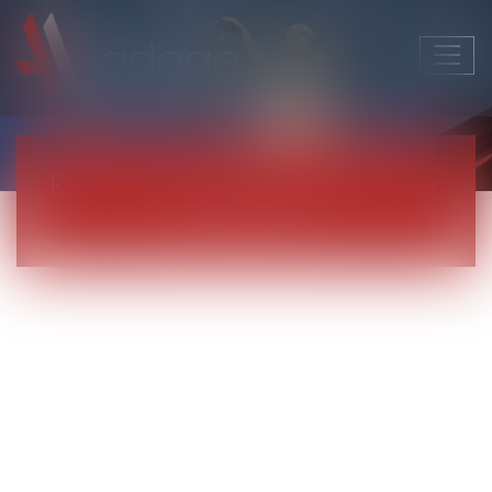
Ouvri
le
men
RDV avec Bénédicte
DEVAUX