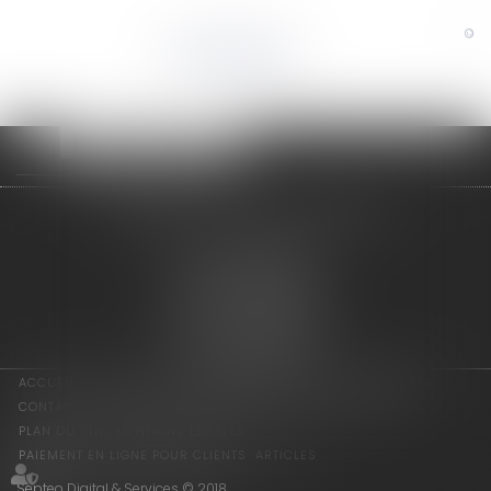
©
Powered by
adage avocats associés
2 rue de l'Eglise
94300 VINCENNES
Tél : 01 75 64 07 44
Fax : 01 43 65 36 89
Nous localiser
ACCUEIL
LES ASSOCIÉS
COMPÉTENCES
ACTUS
HONORAIRES
CONTACT
CONSULTATION EN LIGNE
PAIEMENT EN LIGNE
PLAN DU SITE
MENTIONS LÉGALES
PAIEMENT EN LIGNE POUR CLIENTS
ARTICLES
Septeo Digital & Services © 2018