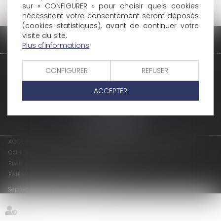
sur « CONFIGURER » pour choisir quels cookies
nécessitant votre consentement seront déposés
Retour à nos compétences
(cookies statistiques), avant de continuer votre
visite du site.
Plus d'informations
adage avocats associés
CONFIGURER
REFUSER
2 rue de l'Eglise
ACCEPTER
94300 VINCENNES
Tél : 01 75 64 07 44
Fax : 01 43 65 36 89
Nous localiser
ACCUEIL
LES ASSOCIÉS
COMPÉTENCES
ACTUS
HONORAIRES
CONTACT
CONSULTATION EN LIGNE
PAIEMENT EN LIGNE
PLAN DU SITE
MENTIONS LÉGALES
PAIEMENT EN LIGNE POUR CLIENTS
ARTICLES
Septeo Digital & Services © 2018