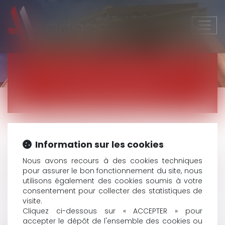
Ouvri
le
men
VICTIME D'ACCIDENTS OU
DE VIOLENCES
Accident de la circulation
Information sur les cookies
Accident médical
Nous avons recours à des cookies techniques
Accident de travail / Faute inexcusable de
pour assurer le bon fonctionnement du site, nous
l’employeur
utilisons également des cookies soumis à votre
Victime de violences
consentement pour collecter des statistiques de
visite.
Cliquez ci-dessous sur « ACCEPTER » pour
accepter le dépôt de l'ensemble des cookies ou